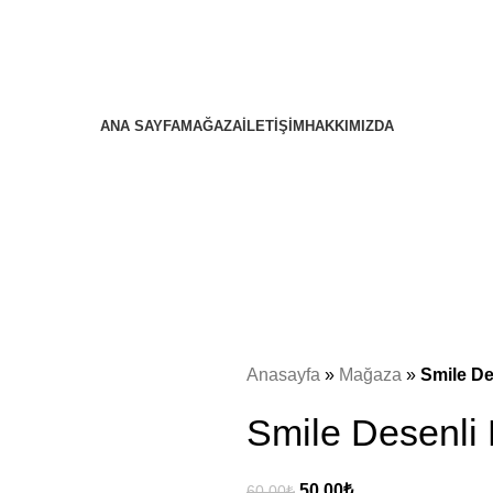
ANA SAYFA
MAĞAZA
İLETIŞIM
HAKKIMIZDA
Anasayfa
»
Mağaza
»
Smile De
Smile Desenli
50.00
₺
60.00
₺