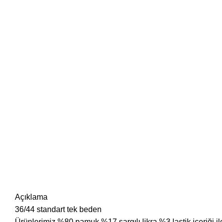
Açıklama
36/44 standart tek beden
Ürünlerimiz %80 pamuk %17 sargılı likra %3 lastik içeriği i