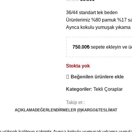
36/44 standart tek beden
Ürünlerimiz %80 pamuk %17 sargıl
Ayrıca kokulu yumuşak yıkama u
750.00
₺
sepete ekleyin ve ü
Stokta yok
Beğenilen ürünlere ekle
Kategoriler:
Tekli Çoraplar
Takip et :
AÇIKLAMA
DEĞERLENDIRMELER (0)
KARGO&TESLIMAT
le yüksek kaliteye sahiptir. Ayrıca kokulu yumuşak yıkama uygula