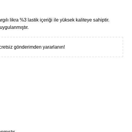
ı likra %3 lastik içeriği ile yüksek kaliteye sahiptir.
ygulanmıştır.
cretsiz gönderimden yararlanın!
nmıştır.