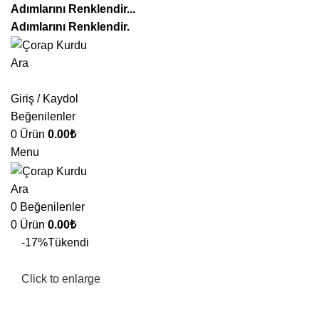
Adımlarını
Renklen
dir...
Adımlarını Renklendir.
Ara
Giriş / Kaydol
Beğenilenler
0
Ürün
0.00
₺
Menu
Ara
0
Beğenilenler
0
Ürün
0.00
₺
-17%
Tükendi
Click to enlarge