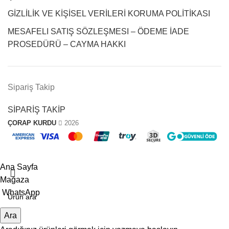
GİZLİLİK VE KİŞİSEL VERİLERİ KORUMA POLİTİKASI
MESAFELI SATIŞ SÖZLEŞMESI – ÖDEME İADE
PROSEDÜRÜ – CAYMA HAKKI
Sipariş Takip
SİPARİŞ TAKİP
ÇORAP KURDU
2026
“ 10.YIL ” Koduyla Sepette %10 İndirim
Ana Sayfa
Mağaza
WhatsApp
Ara