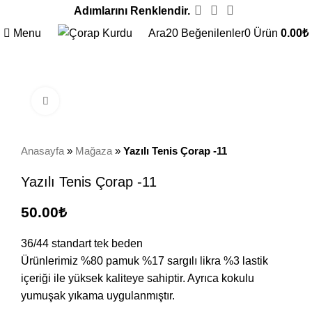
Adımlarını Renklendir.
Menu
Ara
20
Beğenilenler
0
Ürün
0.00
₺
Click to enlarge
Anasayfa
»
Mağaza
»
Yazılı Tenis Çorap -11
Yazılı Tenis Çorap -11
50.00
₺
36/44 standart tek beden
Ürünlerimiz %80 pamuk %17 sargılı likra %3 lastik
içeriği ile yüksek kaliteye sahiptir. Ayrıca kokulu
yumuşak yıkama uygulanmıştır.