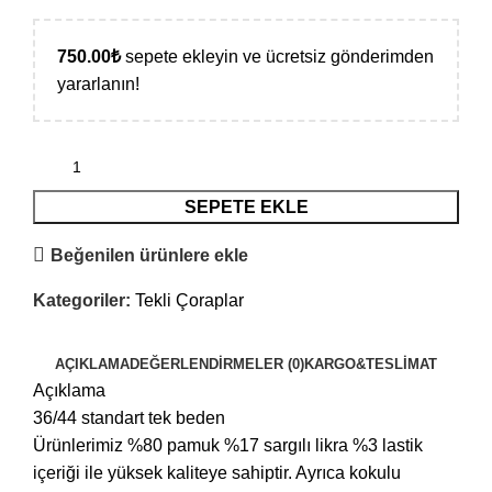
750.00
₺
sepete ekleyin ve ücretsiz gönderimden
yararlanın!
SEPETE EKLE
Beğenilen ürünlere ekle
Kategoriler:
Tekli Çoraplar
AÇIKLAMA
DEĞERLENDIRMELER (0)
KARGO&TESLIMAT
Açıklama
36/44 standart tek beden
Ürünlerimiz %80 pamuk %17 sargılı likra %3 lastik
içeriği ile yüksek kaliteye sahiptir. Ayrıca kokulu