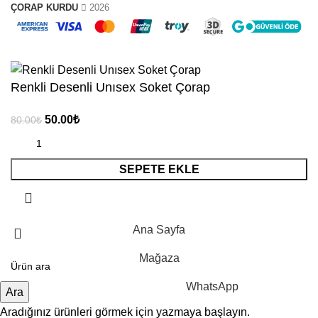
ÇORAP KURDU
2026
“ 10.YIL ” Koduyla Sepette %10 İndirim
Renkli Desenli Unısex Soket Çorap
50.00
₺
80.00
₺
SEPETE EKLE
Ana Sayfa
Mağaza
WhatsApp
Ara
Aradığınız ürünleri görmek için yazmaya başlayın.