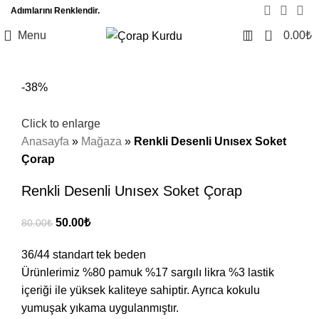
Adımlarını Renklendir.
0
Menu
0.00
₺
-38%
Click to enlarge
Anasayfa
»
Mağaza
»
Renkli Desenli Unısex Soket
Çorap
Renkli Desenli Unısex Soket Çorap
50.00
₺
80.00
₺
36/44 standart tek beden
Ürünlerimiz %80 pamuk %17 sargılı likra %3 lastik
içeriği ile yüksek kaliteye sahiptir. Ayrıca kokulu
yumuşak yıkama uygulanmıştır.