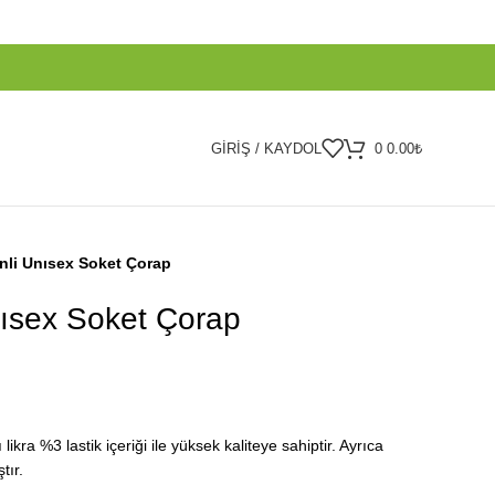
GIRIŞ / KAYDOL
0
0.00
₺
nli Unısex Soket Çorap
nısex Soket Çorap
kra %3 lastik içeriği ile yüksek kaliteye sahiptir. Ayrıca
tır.