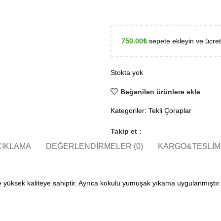
750.00
₺
sepete ekleyin ve ücre
Stokta yok
Beğenilen ürünlere ekle
Kategoriler:
Tekli Çoraplar
Takip et :
ÇIKLAMA
DEĞERLENDIRMELER (0)
KARGO&TESLIM
le yüksek kaliteye sahiptir. Ayrıca kokulu yumuşak yıkama uygulanmıştır.