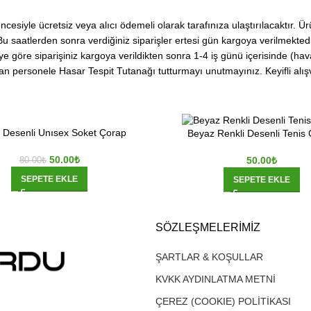
siyle ücretsiz veya alıcı ödemeli olarak tarafınıza ulaştırılacaktır. Ürü
Bu saatlerden sonra verdiğiniz siparişler ertesi gün kargoya verilmekted
e göre siparişiniz kargoya verildikten sonra 1-4 iş günü içerisinde (hava 
n personele Hasar Tespit Tutanağı tutturmayı unutmayınız. Keyifli alışve
i Desenli Unısex Soket Çorap
Beyaz Renkli Desenli Tenis
50.00
₺
50.00
₺
80.00
₺
SEPETE EKLE
SEPETE EKLE
SÖZLEŞMELERIMIZ
ŞARTLAR & KOŞULLAR
KVKK AYDINLATMA METNİ
ÇEREZ (COOKIE) POLİTİKASI