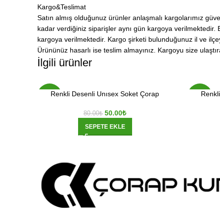
Kargo&Teslimat
Satın almış olduğunuz ürünler anlaşmalı kargolarımız güvence
kadar verdiğiniz siparişler aynı gün kargoya verilmektedir. 
kargoya verilmektedir. Kargo şirketi bulunduğunuz il ve ilçey
Ürününüz hasarlı ise teslim almayınız. Kargoyu size ulaştıra
İlgili ürünler
Renkli Desenli Unısex Soket Çorap
Renkl
-38%
-38%
50.00
₺
80.00
₺
SEPETE EKLE