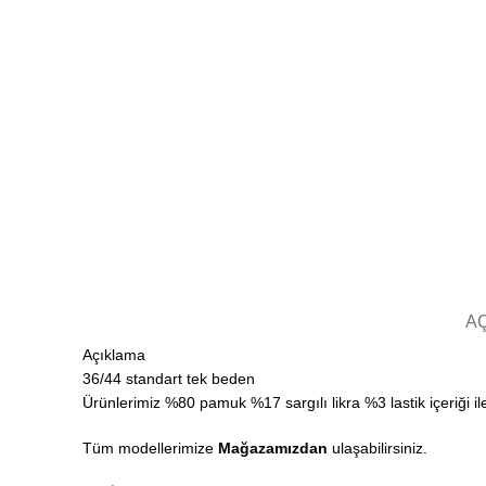
A
Açıklama
36/44 standart tek beden
Ürünlerimiz %80 pamuk %17 sargılı likra %3 lastik içeriği i
Tüm modellerimize
Mağazamızdan
ulaşabilirsiniz.