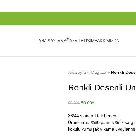
ANA SAYFA
MAĞAZA
İLETIŞIM
HAKKIMIZDA
Anasayfa
»
Mağaza
»
Renkli Dese
Renkli Desenli U
50.00
₺
80.00
₺
36/44 standart tek beden
Ürünlerimiz %80 pamuk %17 sargılı li
kokulu yumuşak yıkama uygulanmış