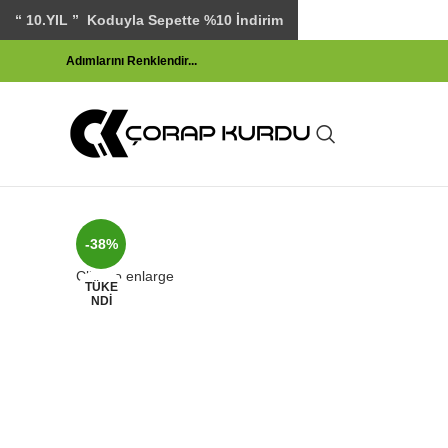
“ 10.YIL ” Koduyla Sepette %10 İndirim
Adımlarını
Renklen
dir...
-38%
Click to enlarge
TÜKE
NDI