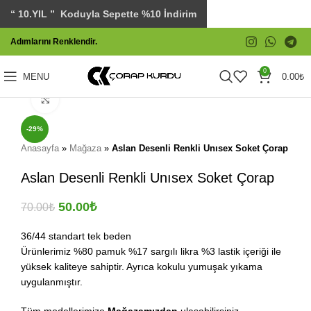
“ 10.YIL ” Koduyla Sepette %10 İndirim
Adımlarını Renklendir.
0
MENU
0.00
₺
Click to enlarge
-29%
Anasayfa
»
Mağaza
»
Aslan Desenli Renkli Unısex Soket Çorap
Aslan Desenli Renkli Unısex Soket Çorap
50.00
₺
70.00
₺
36/44 standart tek beden
Ürünlerimiz %80 pamuk %17 sargılı likra %3 lastik içeriği ile
yüksek kaliteye sahiptir. Ayrıca kokulu yumuşak yıkama
uygulanmıştır.