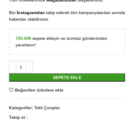
Tüm modellerimize
Mağazamızdan
ulaşabilirsiniz.
Bizi
İnstagramdan
takip ederek tüm kampanyalardan anında
haberdar olabilirsiniz.
750.00
₺
sepete ekleyin ve ücretsiz gönderimden
yararlanın!
SEPETE EKLE
Beğenilen ürünlere ekle
Kategoriler:
Tekli Çoraplar
Takip et :