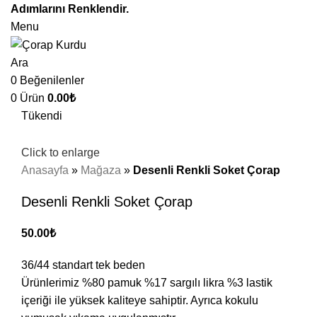
Adımlarını Renklendir.
Menu
Ara
0
Beğenilenler
0
Ürün
0.00
₺
Tükendi
Click to enlarge
Anasayfa
»
Mağaza
»
Desenli Renkli Soket Çorap
Desenli Renkli Soket Çorap
50.00
₺
36/44 standart tek beden
Ürünlerimiz %80 pamuk %17 sargılı likra %3 lastik
içeriği ile yüksek kaliteye sahiptir. Ayrıca kokulu