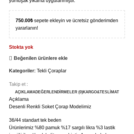
yumuşak yıkama uygulanmıştır.
750.00
₺
sepete ekleyin ve ücretsiz gönderimden
yararlanın!
Stokta yok
Beğenilen ürünlere ekle
Kategoriler:
Tekli Çoraplar
Takip et :
AÇIKLAMA
DEĞERLENDIRMELER (0)
KARGO&TESLIMAT
Açıklama
Desenli Renkli Soket Çorap Modelimiz
36/44 standart tek beden
Ürünlerimiz %80 pamuk %17 sargılı likra %3 lastik