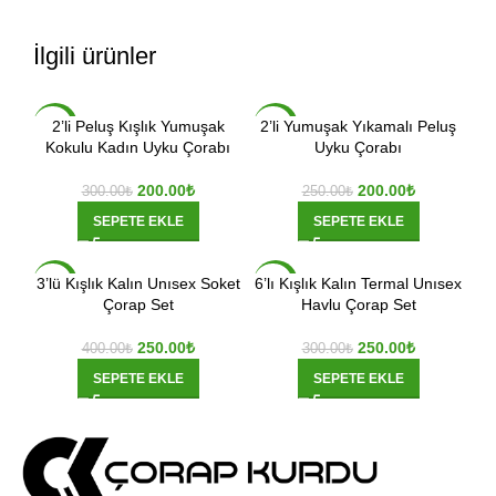
İlgili ürünler
2’li Peluş Kışlık Yumuşak
2’li Yumuşak Yıkamalı Peluş
-33%
-20%
Kokulu Kadın Uyku Çorabı
Uyku Çorabı
200.00
₺
200.00
₺
300.00
₺
250.00
₺
SEPETE EKLE
SEPETE EKLE
3’lü Kışlık Kalın Unısex Soket
6’lı Kışlık Kalın Termal Unısex
-38%
-17%
Çorap Set
Havlu Çorap Set
250.00
₺
250.00
₺
400.00
₺
300.00
₺
SEPETE EKLE
SEPETE EKLE