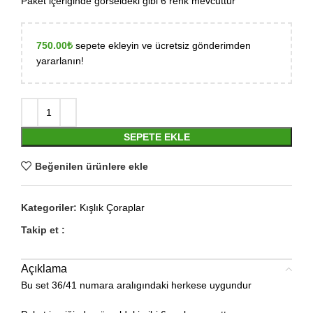
Paket içeriğinde görseldeki gibi 6 renk mevcuttur
750.00
₺
sepete ekleyin ve ücretsiz gönderimden
yararlanın!
SEPETE EKLE
Beğenilen ürünlere ekle
Kategoriler:
Kışlık Çoraplar
Takip et :
Açıklama
Bu set 36/41 numara aralıgındaki herkese uygundur