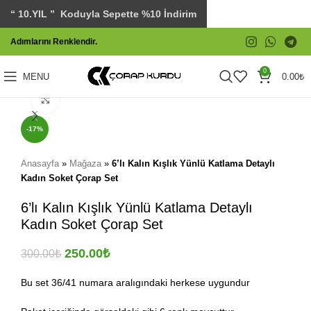
“ 10.YIL ” Koduyla Sepette %10 İndirim
Adımlarını Renklendir.
0
MENU
0.00
₺
Click to enlarge
-17%
Anasayfa
»
Mağaza
»
6’lı Kalın Kışlık Yünlü Katlama Detaylı
Kadın Soket Çorap Set
6’lı Kalın Kışlık Yünlü Katlama Detaylı
Kadın Soket Çorap Set
250.00
₺
300.00
₺
Bu set 36/41 numara aralıgındaki herkese uygundur