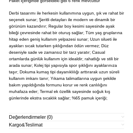
Paket içeriğinde görseldeki gibi 6 renk mevcuttur
Derbi tasarımı ile herkesin kullanımına uygun, şık ve rahat bir
seçenek sunar; Şeritli detayları ile modern ve dinamik bir
görünüm kazandırır; Regular boy kesimi sayesinde ayak
bileği çevresinde rahat bir oturuş sağlar; Tüm yaş gruplarına
hitap eden geniş kullanım yelpazesi sunar; Uzun silueti ile
ayakları sıcak tutarken şıklığından ödün vermez; Düz
deseniyle sade ve zamansız bir tarz yaratır; Casual
ortamlarda günlük kullanım için idealdir; rahatlığı ve stili bir
arada sunar; Kolej tipi yapısıyla spor şıklığını ayaklarınıza
taşır; Dokuma kumaş tipi dayanıklılığı arttırarak uzun süreli
kullanım imkanı tanır; Yıkama talimatlarına uygun şekilde
bakım yapıldığında formunu korur ve renk canlılığını
muhafaza eder; Termal ek özellik sayesinde soğuk kış
günlerinde ekstra sıcaklık sağlar; %65 pamuk içeriği;
Değerlendirmeler (0)
Kargo&Teslimat