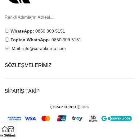
Renkli Adımların Adresi...
WhatsApp:
0850 309 5151
Toptan WhatsApp:
0850 309 5151
Mail: info@corapkurdu.com
SÖZLEŞMELERIMIZ
SIPARIŞ TAKIP
ÇORAP KURDU
2026
na Sayfa
Mağaza
WhatsApp