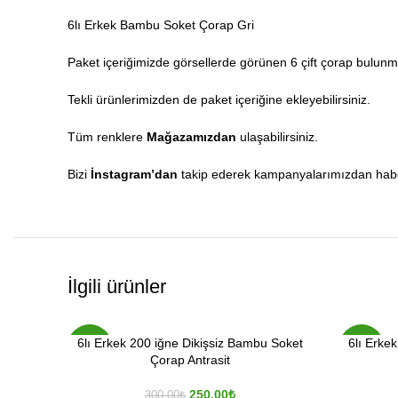
6lı Erkek Bambu Soket Çorap Gri
Paket içeriğimizde görsellerde görünen 6 çift çorap bulunm
Tekli ürünlerimizden de paket içeriğine ekleyebilirsiniz.
Tüm renklere
Mağazamızdan
ulaşabilirsiniz.
Bizi
İnstagram’dan
takip ederek kampanyalarımızdan haberd
İlgili ürünler
6lı Erkek 200 iğne Dikişsiz Bambu Soket
6lı Erke
-17%
-17%
Çorap Antrasit
250.00
₺
300.00
₺