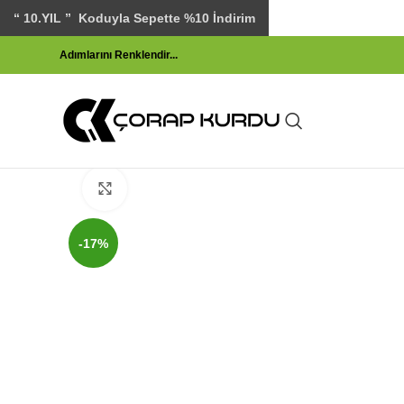
“ 10.YIL ” Koduyla Sepette %10 İndirim
Adımlarını
Renklen
dir...
Click to enlarge
-17%