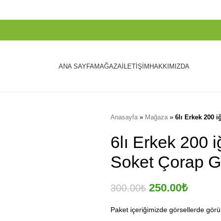
ANA SAYFA
MAĞAZA
İLETIŞIM
HAKKIMIZDA
Anasayfa
»
Mağaza
»
6lı Erkek 200 
6lı Erkek 200 
Soket Çorap G
250.00
₺
300.00
₺
Paket içeriğimizde görsellerde görü