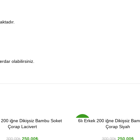
aktadır.
ar olabilirsiniz.
k 200 iğne Dikişsiz Bambu Soket
6lı Erkek 200 iğne Dikişsiz Ba
-17%
Çorap Lacivert
Çorap Siyah
250.00
₺
250.00
₺
300.00
₺
300.00
₺