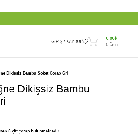
0.00
₺
GIRIŞ / KAYDOL
0
Ürün
iğne Dikişsiz Bambu Soket Çorap Gri
iğne Dikişsiz Bambu
ri
nen 6 çift çorap bulunmaktadır.