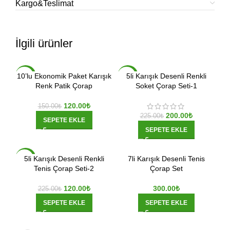
Kargo&Teslimat
İlgili ürünler
10’lu Ekonomik Paket Karışık
5li Karışık Desenli Renkli
-20%
-11%
Renk Patik Çorap
Soket Çorap Seti-1
120.00
₺
150.00
₺
200.00
₺
225.00
₺
SEPETE EKLE
SEPETE EKLE
5li Karışık Desenli Renkli
7li Karışık Desenli Tenis
-47%
Tenis Çorap Seti-2
Çorap Set
120.00
₺
300.00
₺
225.00
₺
SEPETE EKLE
SEPETE EKLE