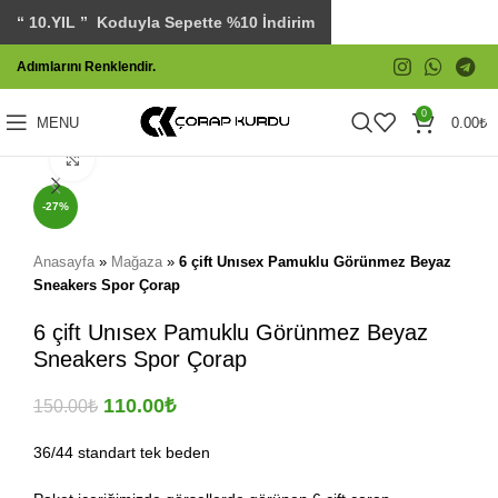
“ 10.YIL ” Koduyla Sepette %10 İndirim
Adımlarını Renklendir.
0
MENU
0.00
₺
Click to enlarge
-27%
Anasayfa
»
Mağaza
»
6 çift Unısex Pamuklu Görünmez Beyaz
Sneakers Spor Çorap
6 çift Unısex Pamuklu Görünmez Beyaz
Sneakers Spor Çorap
110.00
₺
150.00
₺
36/44 standart tek beden