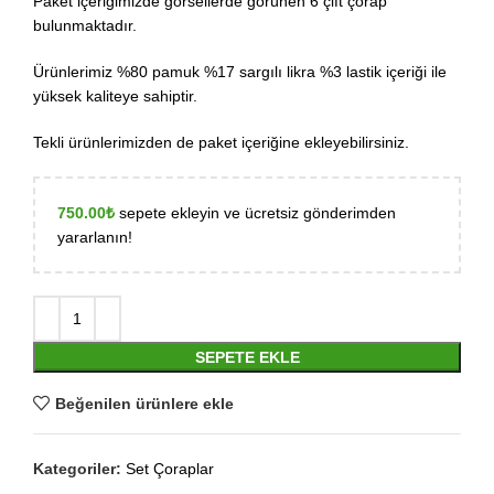
Paket içeriğimizde görsellerde görünen 6 çift çorap
bulunmaktadır.
Ürünlerimiz %80 pamuk %17 sargılı likra %3 lastik içeriği ile
yüksek kaliteye sahiptir.
Tekli ürünlerimizden de paket içeriğine ekleyebilirsiniz.
750.00
₺
sepete ekleyin ve ücretsiz gönderimden
yararlanın!
SEPETE EKLE
Beğenilen ürünlere ekle
Kategoriler:
Set Çoraplar