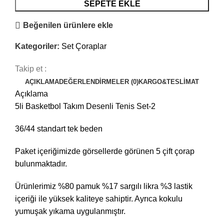
SEPETE EKLE
Beğenilen ürünlere ekle
Kategoriler:
Set Çoraplar
Takip et :
AÇIKLAMA
DEĞERLENDIRMELER (0)
KARGO&TESLIMAT
Açıklama
5li Basketbol Takım Desenli Tenis Set-2
36/44 standart tek beden
Paket içeriğimizde görsellerde görünen 5 çift çorap
bulunmaktadır.
Ürünlerimiz %80 pamuk %17 sargılı likra %3 lastik
içeriği ile yüksek kaliteye sahiptir. Ayrıca kokulu
yumuşak yıkama uygulanmıştır.