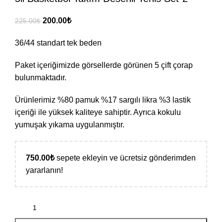
200.00
₺
225.00
₺
36/44 standart tek beden
Paket içeriğimizde görsellerde görünen 5 çift çorap
bulunmaktadır.
Ürünlerimiz %80 pamuk %17 sargılı likra %3 lastik
içeriği ile yüksek kaliteye sahiptir. Ayrıca kokulu
yumuşak yıkama uygulanmıştır.
750.00
₺
sepete ekleyin ve ücretsiz gönderimden
yararlanın!