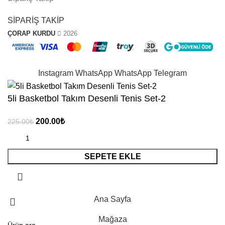
SİPARİŞ TAKİP
ÇORAP KURDU
2026
“ 10.YIL ” Koduyla Sepette %10 İndirim
Instagram
WhatsApp
WhatsApp
Telegram
5li Basketbol Takım Desenli Tenis Set-2
200.00
₺
225.00
₺
SEPETE EKLE
Ana Sayfa
Mağaza