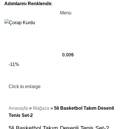
Adımlarını Renklendir.
Menu
0.00
₺
-11%
Click to enlarge
Anasayfa
»
Mağaza
»
5li Basketbol Takım Desenli
Tenis Set-2
5li Basketbol Takım Desenli Tenis Set-2