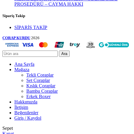
PROSEDÜRÜ – CAYMA HAKKI
Sipariş Takip
SİPARİŞ TAKİP
ÇORAP KURDU
2026
Ara
Ana Sayfa
Mağaza
Tekli Çoraplar
Set Çoraplar
Kışlık Çoraplar
Bambu Çoraplar
Erkek Boxer
Hakkımızda
İletişim
Beğenilenler
Giriş / Kaydol
Sepet
Kapat