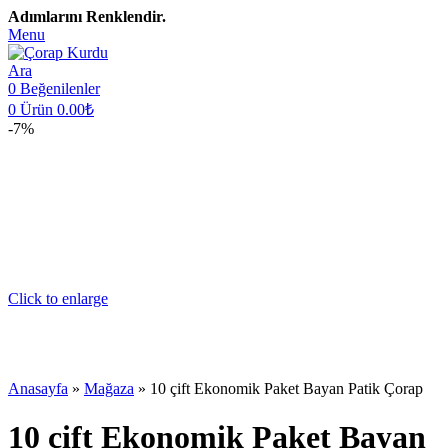
Adımlarını Renklendir.
Menu
Ara
0
Beğenilenler
0
Ürün
0.00
₺
-7%
Click to enlarge
Anasayfa
»
Mağaza
»
10 çift Ekonomik Paket Bayan Patik Çorap
10 çift Ekonomik Paket Bayan