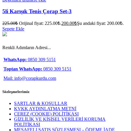
5li Karışık Tenis Çorap Set-3
225.00
₺
Orijinal fiyat: 225.00₺.
200.00
₺
Şu andaki fiyat: 200.00₺.
Sepete Ekle
Renkli Adımların Adresi...
WhatsApp:
0850 309 5151
Toptan WhatsApp:
0850 309 5151
Mail: info@corapkurdu.com
Sözleşmelerimiz
ŞARTLAR & KOŞULLAR
KVKK AYDINLATMA METNİ
ÇEREZ (COOKIE) POLİTİKASI
GİZLİLİK VE KİŞİSEL VERİLERİ KORUMA
POLİTİKASI
MESAFELI SATIŞ SÖZLEŞMESI – ÖDEME İADE