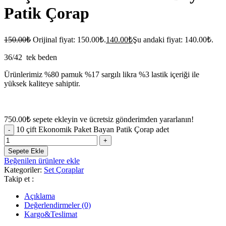
Patik Çorap
150.00
₺
Orijinal fiyat: 150.00₺.
140.00
₺
Şu andaki fiyat: 140.00₺.
36/42 tek beden
Ürünlerimiz %80 pamuk %17 sargılı likra %3 lastik içeriği ile
yüksek kaliteye sahiptir.
750.00
₺
sepete ekleyin ve ücretsiz gönderimden yararlanın!
10 çift Ekonomik Paket Bayan Patik Çorap adet
Sepete Ekle
Beğenilen ürünlere ekle
Kategoriler:
Set Çoraplar
Takip et :
Açıklama
Değerlendirmeler (0)
Kargo&Teslimat