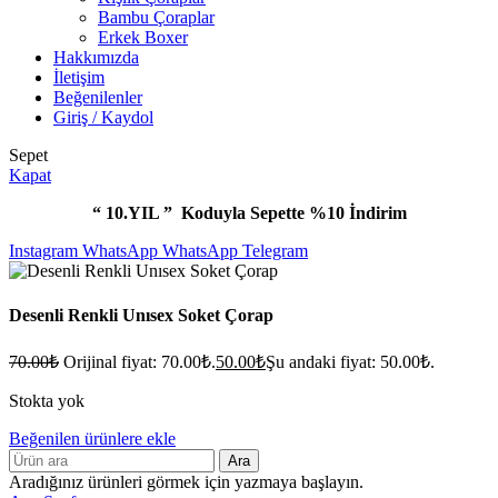
Bambu Çoraplar
Erkek Boxer
Hakkımızda
İletişim
Beğenilenler
Giriş / Kaydol
Sepet
Kapat
“ 10.YIL ” Koduyla Sepette %10 İndirim
Instagram
WhatsApp
WhatsApp
Telegram
Desenli Renkli Unısex Soket Çorap
70.00
₺
Orijinal fiyat: 70.00₺.
50.00
₺
Şu andaki fiyat: 50.00₺.
Stokta yok
Beğenilen ürünlere ekle
Ara
Aradığınız ürünleri görmek için yazmaya başlayın.