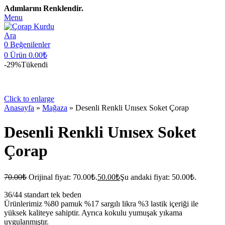
Adımlarını Renklendir.
Menu
Ara
0
Beğenilenler
0
Ürün
0.00
₺
-29%
Tükendi
Click to enlarge
Anasayfa
»
Mağaza
»
Desenli Renkli Unısex Soket Çorap
Desenli Renkli Unısex Soket
Çorap
70.00
₺
Orijinal fiyat: 70.00₺.
50.00
₺
Şu andaki fiyat: 50.00₺.
36/44 standart tek beden
Ürünlerimiz %80 pamuk %17 sargılı likra %3 lastik içeriği ile
yüksek kaliteye sahiptir. Ayrıca kokulu yumuşak yıkama
uygulanmıştır.