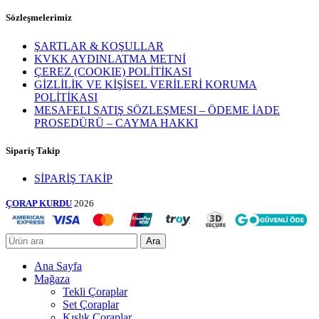
Sözleşmelerimiz
ŞARTLAR & KOŞULLAR
KVKK AYDINLATMA METNİ
ÇEREZ (COOKIE) POLİTİKASI
GİZLİLİK VE KİŞİSEL VERİLERİ KORUMA
POLİTİKASI
MESAFELI SATIŞ SÖZLEŞMESI – ÖDEME İADE
PROSEDÜRÜ – CAYMA HAKKI
Sipariş Takip
SİPARİŞ TAKİP
ÇORAP KURDU
2026
Ara
Ana Sayfa
Mağaza
Tekli Çoraplar
Set Çoraplar
Kışlık Çoraplar