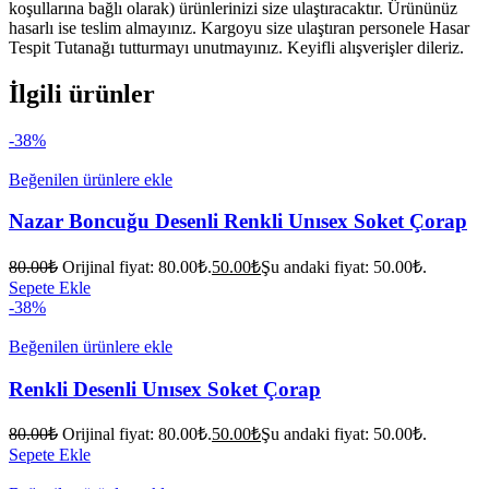
koşullarına bağlı olarak) ürünlerinizi size ulaştıracaktır. Ürününüz
hasarlı ise teslim almayınız. Kargoyu size ulaştıran personele Hasar
Tespit Tutanağı tutturmayı unutmayınız. Keyifli alışverişler dileriz.
İlgili ürünler
-38%
Beğenilen ürünlere ekle
Nazar Boncuğu Desenli Renkli Unısex Soket Çorap
80.00
₺
Orijinal fiyat: 80.00₺.
50.00
₺
Şu andaki fiyat: 50.00₺.
Sepete Ekle
-38%
Beğenilen ürünlere ekle
Renkli Desenli Unısex Soket Çorap
80.00
₺
Orijinal fiyat: 80.00₺.
50.00
₺
Şu andaki fiyat: 50.00₺.
Sepete Ekle