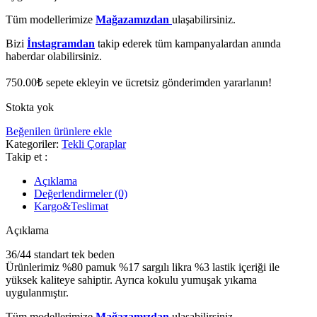
Tüm modellerimize
Mağazamızdan
ulaşabilirsiniz.
Bizi
İnstagramdan
takip ederek tüm kampanyalardan anında
haberdar olabilirsiniz.
750.00
₺
sepete ekleyin ve ücretsiz gönderimden yararlanın!
Stokta yok
Beğenilen ürünlere ekle
Kategoriler:
Tekli Çoraplar
Takip et :
Açıklama
Değerlendirmeler (0)
Kargo&Teslimat
Açıklama
36/44 standart tek beden
Ürünlerimiz %80 pamuk %17 sargılı likra %3 lastik içeriği ile
yüksek kaliteye sahiptir. Ayrıca kokulu yumuşak yıkama
uygulanmıştır.
Tüm modellerimize
Mağazamızdan
ulaşabilirsiniz.